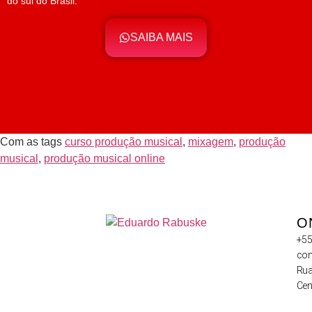
do sul do Brasil.
SAIBA MAIS
Com as tags
curso produção musical
,
mixagem
,
produção
musical
,
produção musical online
O
+55
con
Rua
Cen