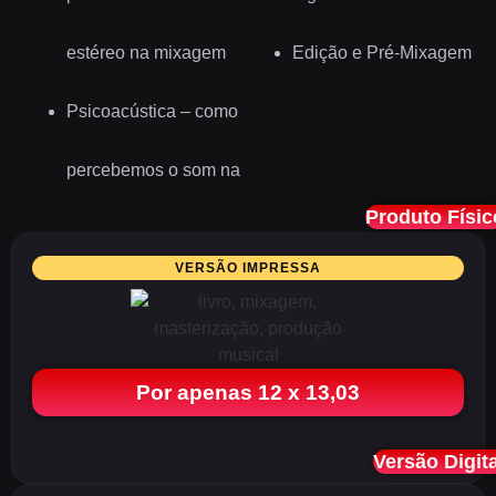
estéreo na mixagem
Edição e Pré-Mixagem
Psicoacústica – como
percebemos o som na
Produto Físic
VERSÃO IMPRESSA
Por apenas 12 x 13,03
Versão Digita