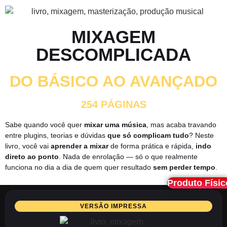
MIXAGEM
DESCOMPLICADA
DO BÁSICO AO AVANÇADO
254 PÁGINAS
Sabe quando você quer
mixar uma música
, mas acaba travando
entre plugins, teorias e dúvidas
que só complicam tudo
? Neste
livro, você vai
aprender a mixar
de forma prática e rápida,
indo
direto ao ponto
. Nada de enrolação — só o que realmente
funciona no dia a dia de quem quer resultado
sem perder tempo
.
Produto Físic
VERSÃO IMPRESSA